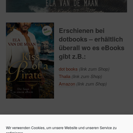
Erschienen bei
dotbooks – erhältlich
überall wo es eBooks
gibt z.B.:
dot books
(link zum Shop)
Thalia
(link zum Shop)
Amazon
(link zum Shop)
Wir verwenden Cookies, um unsere Website und unseren Service zu
optimieren.