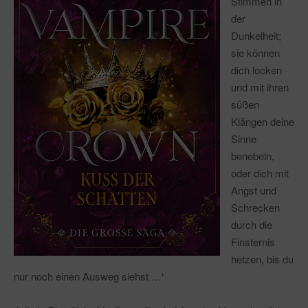
Stimmen in
der
Dunkelheit;
sie können
dich locken
und mit ihren
süßen
Klängen deine
Sinne
benebeln,
oder dich mit
Angst und
Schrecken
durch die
Finsternis
hetzen, bis du
nur noch einen Ausweg siehst …‘