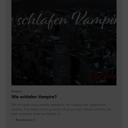
Vampire
Wie schlafen Vampire?
Wie oft wurde schon darüber spekuliert, wie Vampire und Vampirinnen
schlafen. Und damit ist nicht gemeint, ob sie gut oder schlecht schlafen, das
wird vermutlich auch von Vampir zu...
Kommentare 0