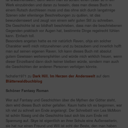
Werk einzubinden und daran zu fesseln, dass man dieses Buch in
einem Rutsch durchlesen muss und das ohne sich durch langatmige
Szenen oder ellenlange Beschreibungen zu quälen, ist das
bewundernswert und zeugt von einem sehr guten Stil zu schreiben.
Die Geschichte ist so bildhaft beschrieben, dass man die beschriebenen
Gegenden praktisch vor Augen hat, bestimmte Dinge regelrecht fühlen
kann. Einfach toll.
Besonders angetan hatte es mir natürlich Raven, ohja ein solcher
Charakter weiß mich mitzunehmen und zu bezaubern und innerlich hofft
man auf seinen eigenen Raven. Ich kann dieses Buch mit absolut
gutem Gewissen weiterempfehlen und würde mich wirklich freuen, wenn
dieser Einzelband dann doch keiner bleiben würde, sondern man auch
die Geschichten der anderen Personen verfolgen könnte.
fschafer1971 zu
Dark Hill. Im Herzen der Anderswelt
auf dem
Blätterwaldbuchblog
Schöner Fantasy Roman
Wer auf Fantasy und Geschichten über die Mythen der Götter steht,
dem wird dieses Buch sicher gefallen. Kaum hatte ich es begonnen, war
ich viel zu schnell am Ende angelangt. Der Schreibstil von Lea McMoon
ist schön flüssig und die Geschichte baut sich bis zum Ende mit
Spannung auf. Skye ist eigentlich an ihrer Schule eine Außenseiterin,
sie hat nur einen Freund und Will ist echt der Beste, den man haben