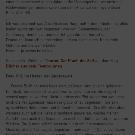
einen hineinversetzt in 200 Jahre in die Vergangenheit, wo nicht nur
Redewendungen anders waren, sondern Anca auf den mysteriösen
Fürst Arik trifft.
…
Ich war gespannt was Anca in dieser Burg, außer dem Fürsten, so alles
finden würde und war begeistert, von den Geheimnissen, der
Annährung, dem Fluch und den Intrigen die hier herrschen.
Drama on, kann ich nur schreiben und vor allem eines: Knisternde
Gefühle und die wahre Liebe.
Hach … ja sowas ist meins.
Susanne G. Weber zu
Thorns. Der Fluch der Zeit
auf dem Blog
Bücher aus dem Feenbrunnen
Dark Hill. Im Herzen der Anderswelt
… Dieses Buch hat mich begeistert, gefesselt und an sich gebunden.
Ein Buch, wie dieses ist es wert von so vielen Lesern wie möglich
verschlungen zu werden. Nicht nur dass der Plot wunderbar war, nein
auch die Protagonisten wissen unglaublich zu begeistern. Sie sind
sympathisch, liebenswert und äußerst interessant. Dies läßt sich ohne
weiteres auch auf die Nebencharaktere ausweiten, welche meiner
Ansicht nach auch ihre Geschichten erzählen dürfen sollten, in weiteren
Werken. Die Autorin schafft es nicht nur durch ihre wundervolle
Geschichte und Fantasy zu begeistern, nein auch ihr Stil zu schreiben
ist erwähnenswert, denn wenn man es schafft einen Leser so in ein