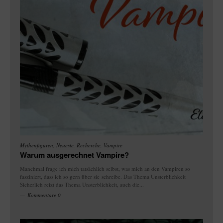
Mythenfiguren
,
Neueste
,
Recherche
,
Vampire
Warum ausgerechnet Vampire?
Manchmal frage ich mich tatsächlich selbst, was mich an den Vampiren so
fasziniert, dass ich so gern über sie schreibe. Das Thema Unsterblichkeit
Sicherlich reizt das Thema Unsterblichkeit, auch die...
Kommentare 0