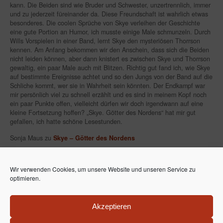
kann. Die Beiden sind wie Bruder und Schwester, unzertrennlich, immer
und zu jederzeit füreinander da. Diese Freundschaft ist wahrlich etwas
besonderes. Die coolen Sprüche von Skye verleihen der Geschichte
eine gute Portion an Humor, ich musste einige Male schmunzeln. Durch
Wills Vorspielen in einer Band, lernt Skye den mysteriösen Thorrson
kennen. Am Anfang bekommen wir den Anschein, dass sich die Beiden
nicht leiden können, aber dann knistert es zwischen Skye und Thorrson
gewaltig, ein paar Male auch mit Blitzen. Richtig gut fand ich, wie Skye
auf bestimmte Ereignisse achtet und so den Jungs von der Band auf die
Schliche kommt, wer sie in Wahrheit sein könnten. Der Endkampf war
mir persönlich viel zu schnell erzählt und es sind in meinem Kopf noch
ein paar Punkte offen, vielleicht dürfen wir doch irgendwann auf eine
kleine Fortsetzung hoffen? „Skye. Götter des Nordens“ hat mir gut
gefallen, ich hatte schöne Lesestunden.
Sonja Maus zu
Skye – Götter des Nordens
Wir verwenden Cookies, um unsere Website und unseren Service zu
optimieren.
Ela van de Maan / Lea McMoon – Fantasy Romance
Akzeptieren
Bücher