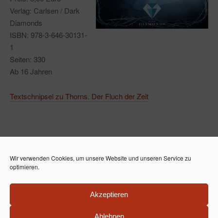
Verlag: Carlsen / Dark
Diamonds
ISBN: 978-3-646-30131-
1
Seiten: 330
Ab 16 Jahren
Textschnipsel zu Thorns. Der Fluch der Zeit
Wir verwenden Cookies, um unsere Website und unseren Service zu
optimieren.
Ela van de Maan / Lea McMoon – Fantasy Romance
Akzeptieren
Bücher
Ablehnen