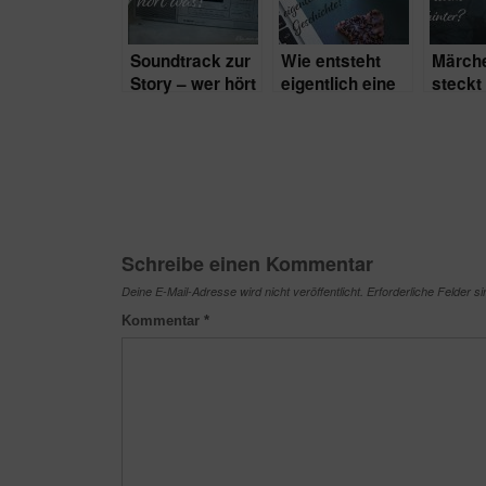
Soundtrack zur
Wie entsteht
Märch
Story – wer hört
eigentlich eine
steckt
was?
Geschichte?
Schreibe einen Kommentar
Deine E-Mail-Adresse wird nicht veröffentlicht.
Erforderliche Felder s
Kommentar
*