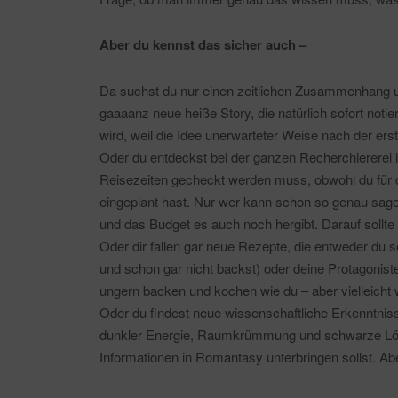
Aber du kennst das sicher auch –
Da suchst du nur einen zeitlichen Zusammenhang un
gaaaanz neue heiße Story, die natürlich sofort not
wird, weil die Idee unerwarteter Weise nach der ers
Oder du entdeckst bei der ganzen Recherchiererei i
Reisezeiten gecheckt werden muss, obwohl du für 
eingeplant hast. Nur wer kann schon so genau sagen
und das Budget es auch noch hergibt. Darauf sollte 
Oder dir fallen gar neue Rezepte, die entweder du s
und schon gar nicht backst) oder deine Protagoni
ungern backen und kochen wie du – aber vielleicht wo
Oder du findest neue wissenschaftliche Erkenntni
dunkler Energie, Raumkrümmung und schwarze Löch
Informationen in Romantasy unterbringen sollst. Ab