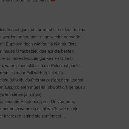
d findest ganz unvermutet eine Idee für eine
iert werden muss, aber dann wieder verworfen
ten Euphorie doch wieder ins Nichts führt.
n neues Urlaubsziel, das auf die besten
die nächsten Monate gar keinen Urlaub
, wann einen plötzlich die Reiselust packt
man in jedem Fall vorbereitet sein.
elbst (obwohl du überhaupt nicht gern kochst
sten ausprobieren müssen (obwohl die genauso
llen sie es ja lernen).
sse über die Entstehung des Universums,
er auch wenn du nicht weißt, wie du die
er interessant sind sie zumindest …