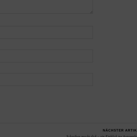
NÄCHSTER ARTIK
Schreiben macht dick – ein Einblick ins Autorenl