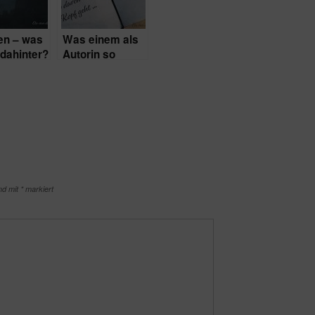
en – was
Was einem als
 dahinter?
Autorin so
durch den Kopf
geht …
ind mit
*
markiert