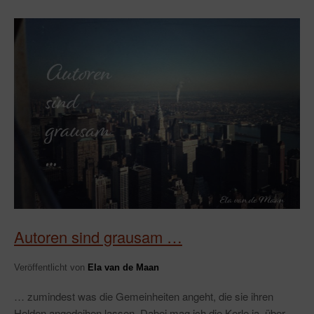
Autoren sind grausam …
Veröffentlicht von
Ela van de Maan
… zumindest was die Gemeinheiten angeht, die sie ihren
Helden angedeihen lassen. Dabei mag ich die Kerle ja, über