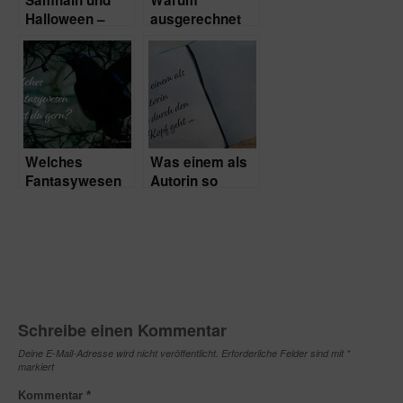
Samhain und
Warum
Halloween –
ausgerechnet
schaurige
Vampire?
Nächte
Welches
Was einem als
Fantasywesen
Autorin so
wärst du gern?
durch den Kopf
geht …
Schreibe einen Kommentar
Deine E-Mail-Adresse wird nicht veröffentlicht.
Erforderliche Felder sind mit
*
markiert
Kommentar
*